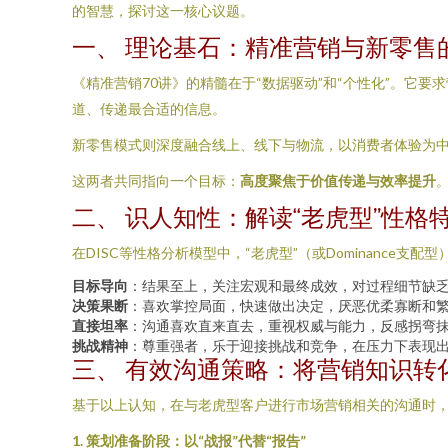
的智慧，探讨这一核心议题。
一、 理论基石：精准营销与新零售
《精准营销70讲》的精髓在于“数据驱动”和“个性化”。
道、传递最合适的信息。
新零售模式则深度融合线上、线下与物流，以消费者体验为中
这两者共同指向一个目标：
高度聚焦于价值传递与效率提升
二、 识人知性：解读“老虎型”性格
在DISC等性格分析模型中，“老虎型”（或Dominance支配
目标导向
：结果至上，关注宏观和最终成效，对过程细节缺
决策果断
：喜欢掌控局面，快速做出决定，厌恶优柔寡断和
直接坦率
：沟通喜欢直来直去，重视权威与能力，反感拐弯
挑战精神
：尊重强者，乐于迎接挑战和竞争，在压力下表现
三、 有效沟通策略：将营销知识转
基于以上认知，在与老虎型客户进行市场营销相关的沟通时
1. 策划准备阶段：以“战报”代替“报告”