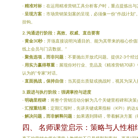
-
精准对标
：在运用精准营销工具分析客户时，重点提炼出与
-
呈现方案
：市场营销策划案的呈现，必须像一份“作战计划
挂钩。
2. 沟通进行阶段：高效、权威、直击要害
-
黄金30秒
：开场直接说明沟通目的、能为其带来的核心价值
线上会员与门店数据。”
-
聚焦选项，而非问题
：不要抛出开放式问题。提供2-3个经
-
用实力赢得尊重
：展现你对行业、竞品及《精准营销70讲
认为的“专家”对话。
-
直面挑战，保持自信
：当其提出质疑或挑战时，视其为深入
3. 跟进与执行阶段：强调掌控与进度
-
明确里程碑
：将整个营销活动分解为几个关键里程碑和决策
-
汇报重结果
：定期汇报时，先讲关键成果指标（KPI）的
-
解决问题，而非解释问题
：如果遇到障碍，带着解决方案（
四、 名师课堂启示：策略与人性相