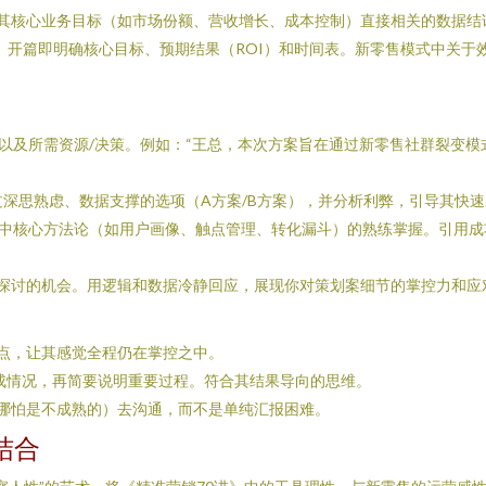
其核心业务目标（如市场份额、营收增长、成本控制）直接相关的数据结
”。开篇即明确核心目标、预期结果（ROI）和时间表。新零售模式中关
以及所需资源/决策。例如：“王总，本次方案旨在通过新零售社群裂变模式
过深思熟虑、数据支撑的选项（A方案/B方案），并分析利弊，引导其快
》中核心方法论（如用户画像、触点管理、转化漏斗）的熟练掌握。引用
探讨的机会。用逻辑和数据冷静回应，展现你对策划案细节的掌控力和应
点，让其感觉全程仍在掌控之中。
达成情况，再简要说明重要过程。符合其结果导向的思维。
哪怕是不成熟的）去沟通，而不是单纯汇报困难。
结合