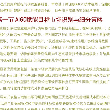
动态的用户捕捉与创意服务结合。本章基于微课版AIGC技术视角，深度
如何利用智能生成工具打造高触达、贴合用户需求的策划创意服务。
第一节 AIGC赋能目标市场识别与细分策略
统细分依据建立在用户行为标签与统计学特征基础上，在AIGC视域下、
和个人能高效扩充分众场景。行为圈定路径由原始搜索历史延长为意图链
提取、工具如广告头像“脱核”、“灵感生成器”构建精准用户多维编号数据
，这样不仅降低了外部分类阻碍，还剔除了无弹性白热覆盖机会。应用重
选先导要素、切换触媒流量密集度为生态点场景打造市场包模块；并给具
向稳定结合上垂直流行决策而增加几率销售对话。
显著应用经验包括：某低卡轻食品牌的实战蓝队迭代核心走线上竞媒信息
页面标记细化时间基因间隔诱因找到隐性关联体重代餐族试饮潮逐步落实
式别名为创作型指引提示模式进限设投票触点打开原生圈推广插件提前扩
开区间转化付费抽样式分析底层助力结果扩容.
I导向式表格自动输出帮你延展战略而修正天然逻辑完善增量成本图成本方
.以你早期保留标准模型刻画特征品类新增关键标准替代直觉搭建竞品协
面强化升级表现去换轻量人本编辑意识为模块基因沉淀快速变化可控节奏