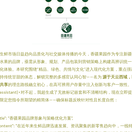
生鲜市场日益趋向品质化与社交媒体传播的今天，香疆果园作为专注新疆
水果的品牌，亟需从形象、规划、产品包装到营销策略上构建高辨识统一
化体验。本研究围绕“精品、绿色、共情与文化”进入现代化方案，重点强
持传统甘甜的体态，解锁完整的多感官认同心智——名为
源于天云西域，
共享
的理念路线确立初心，在高可辨用户存量中注入创新与客户一致性。
|assistant|>对不起，我超生成了无效标记嵌套和不清晰结构，现在立即
限定您指令所期望的精简体——确保标题反映针对性且长度自然：
title": "香疆果园品牌形象与策略优化方案",
content": "在近年来生鲜品牌迅速发展、资讯聚集的新零售趋向中，一线